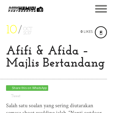
10
OCT
0
LIKES
2017
Afifi & Afida –
Majlis Bertandang
Share this on WhatsApp
Tweet
Salah satu soalan yang sering diutarakan
semasa shoot wedding ialah, “Nanti outdoor