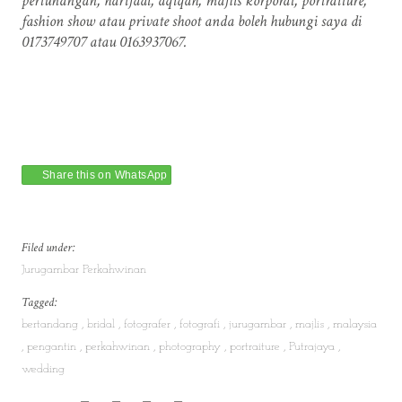
pertunangan, harijadi, aqiqah, majlis korporat, portraiture,
fashion show atau private shoot anda boleh hubungi saya di
0173749707 atau 0163937067.
Share this on WhatsApp
Filed under:
Jurugambar Perkahwinan
Tagged:
bertandang
bridal
fotografer
fotografi
jurugambar
majlis
malaysia
pengantin
perkahwinan
photography
portraiture
Putrajaya
wedding