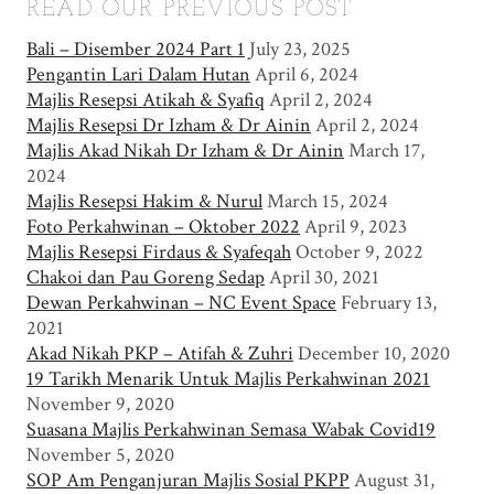
READ OUR PREVIOUS POST
Bali – Disember 2024 Part 1
July 23, 2025
Pengantin Lari Dalam Hutan
April 6, 2024
Majlis Resepsi Atikah & Syafiq
April 2, 2024
Majlis Resepsi Dr Izham & Dr Ainin
April 2, 2024
Majlis Akad Nikah Dr Izham & Dr Ainin
March 17,
2024
Majlis Resepsi Hakim & Nurul
March 15, 2024
Foto Perkahwinan – Oktober 2022
April 9, 2023
Majlis Resepsi Firdaus & Syafeqah
October 9, 2022
Chakoi dan Pau Goreng Sedap
April 30, 2021
Dewan Perkahwinan – NC Event Space
February 13,
2021
Akad Nikah PKP – Atifah & Zuhri
December 10, 2020
19 Tarikh Menarik Untuk Majlis Perkahwinan 2021
November 9, 2020
Suasana Majlis Perkahwinan Semasa Wabak Covid19
November 5, 2020
SOP Am Penganjuran Majlis Sosial PKPP
August 31,