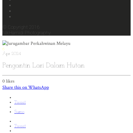
© Copyright 2016
NikHamidi Photography
6
Apr
2024
Pengantin Lari Dalam Hutan
0
likes
Share this on WhatsApp
Tweet
Sumo
Tweet