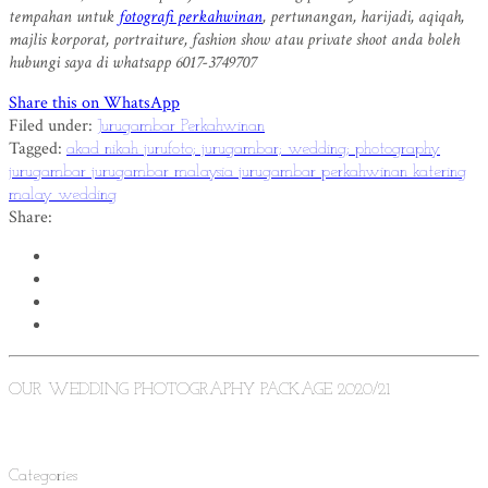
tempahan untuk
fotografi perkahwinan
, pertunangan, harijadi, aqiqah,
majlis korporat, portraiture, fashion show atau private shoot anda boleh
hubungi saya di whatsapp 6017-3749707
Share this on WhatsApp
Filed under:
Jurugambar Perkahwinan
Tagged:
akad nikah
jurufoto; jurugambar; wedding; photography
jurugambar
jurugambar malaysia
jurugambar perkahwinan
katering
malay wedding
Share:
OUR WEDDING PHOTOGRAPHY PACKAGE 2020/21
Categories