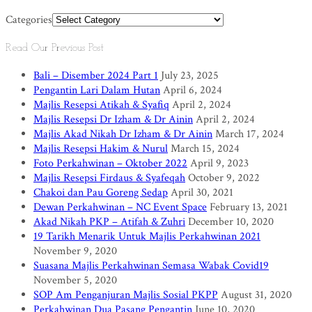
Categories
Read Our Previous Post
Bali – Disember 2024 Part 1
July 23, 2025
Pengantin Lari Dalam Hutan
April 6, 2024
Majlis Resepsi Atikah & Syafiq
April 2, 2024
Majlis Resepsi Dr Izham & Dr Ainin
April 2, 2024
Majlis Akad Nikah Dr Izham & Dr Ainin
March 17, 2024
Majlis Resepsi Hakim & Nurul
March 15, 2024
Foto Perkahwinan – Oktober 2022
April 9, 2023
Majlis Resepsi Firdaus & Syafeqah
October 9, 2022
Chakoi dan Pau Goreng Sedap
April 30, 2021
Dewan Perkahwinan – NC Event Space
February 13, 2021
Akad Nikah PKP – Atifah & Zuhri
December 10, 2020
19 Tarikh Menarik Untuk Majlis Perkahwinan 2021
November 9, 2020
Suasana Majlis Perkahwinan Semasa Wabak Covid19
November 5, 2020
SOP Am Penganjuran Majlis Sosial PKPP
August 31, 2020
Perkahwinan Dua Pasang Pengantin
June 10, 2020