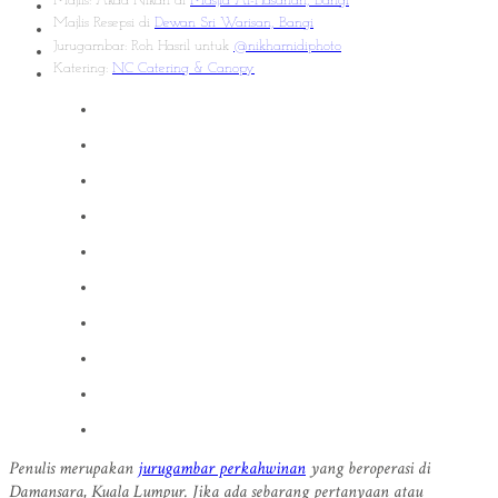
Majlis: Akad Nikah di
Masjid Al-Hasanah, Bangi
Majlis Resepsi di
Dewan Sri Warisan, Bangi
Jurugambar: Roh Hasril untuk
@nikhamidiphoto
Katering:
NC Catering & Canopy
Penulis merupakan
jurugambar perkahwinan
yang beroperasi di
Damansara, Kuala Lumpur. Jika ada sebarang pertanyaan atau