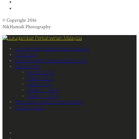
© Copyright 2016
NikHamidi Photography
Jurugambar Perkahwinan Malaysia
Profil Saya
Pakej Fotografi Perkahwinan 2024
Galeri Online
Best of 2019
Gallery 2016
Galeri 2015
Galeri 2 – 2014
Galeri 1 – 2014
Terma dan Syarat Perkhidmatan
Hubungi kami
We Are Social