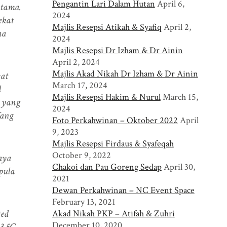
Pengantin Lari Dalam Hutan
April 6,
utama.
2024
ekat
Majlis Resepsi Atikah & Syafiq
April 2,
na
2024
Majlis Resepsi Dr Izham & Dr Ainin
April 2, 2024
Majlis Akad Nikah Dr Izham & Dr Ainin
at
March 17, 2024
l
Majlis Resepsi Hakim & Nurul
March 15,
j yang
2024
Yang
Foto Perkahwinan – Oktober 2022
April
9, 2023
Majlis Resepsi Firdaus & Syafeqah
October 9, 2022
aya
Chakoi dan Pau Goreng Sedap
April 30,
pula
2021
Dewan Perkahwinan – NC Event Space
February 13, 2021
ted
Akad Nikah PKP – Atifah & Zuhri
December 10, 2020
/3.5G