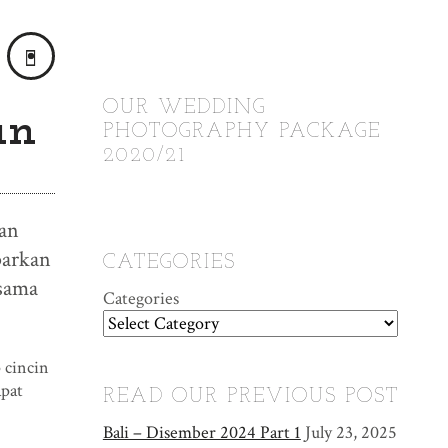
OUR WEDDING
an
PHOTOGRAPHY PACKAGE
2020/21
nan
parkan
CATEGORIES
 sama
Categories
 cincin
pat
READ OUR PREVIOUS POST
Bali – Disember 2024 Part 1
July 23, 2025