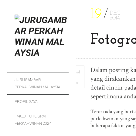
19
DEC
2014
Fotogr
Dalam posting ka
Tweet
yang dirakamkan
JURUGAMBAR
SUMO
detail cincin pad
PERKAHWINAN MALAYSIA
sepertimana anda
PROFIL SAYA
Tentu ada yang berta
PAKEJ FOTOGRAFI
perkahwinan yang sa
PERKAHWINAN 2024
beberapa faktor yang 