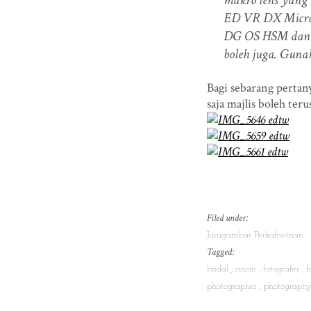
ED VR DX Micro
DG OS HSM dan C
boleh juga. Guna
Bagi sebarang perta
saja majlis boleh te
Filed under:
Jurugambar Perkahwinan
Tagged:
bridal
cincin
fotografer
f
photographer
photograph