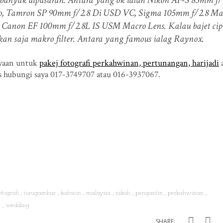
, Tamron SP 90mm f/2.8 Di USD VC, Sigma 105mm f/2.8 Ma
anon EF 100mm f/2.8L IS USM Macro Lens. Kalau bajet cip
kan saja makro filter. Antara yang famous ialag Raynox.
nyaan untuk
pakej fotografi perkahwinan, pertunangan, harijadi
a
rus hubungi saya 017-3749707 atau 016-3937067.
otografi
jurugambar
kahwin
malaysia
nikah
pengantin
perkahwinan
y
wedding
SHARE: