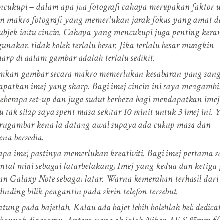
cukupi – dalam apa jua fotografi cahaya merupakan faktor 
m makro fotografi yang memerlukan jarak fokus yang amat d
subjek iaitu cincin. Cahaya yang mencukupi juga penting kera
unakan tidak boleh terlalu besar. Jika terlalu besar mungkin
arp di dalam gambar adalah terlalu sedikit.
kan gambar secara makro memerlukan kesabaran yang sang
apatkan imej yang sharp. Bagi imej cincin ini saya mengambi
berapa set-up dan juga sudut berbeza bagi mendapatkan ime
 tak silap saya spent masa sekitar 10 minit untuk 3 imej ini. 
urugambar kena la datang awal supaya ada cukup masa dan
ena bersedia.
-apa imej pastinya memerlukan kreativiti. Bagi imej pertama s
al mini sebagai latarbelakang, Imej yang kedua dan ketiga 
 Galaxy Note sebagai latar. Warna kemerahan terhasil dari
nding bilik pengantin pada skrin telefon tersebut.
tung pada bajetlah. Kalau ada bajet lebih bolehlah beli dedica
banyak dipasaran. Antara yang ok ialah Nikon AF-S 85mm f