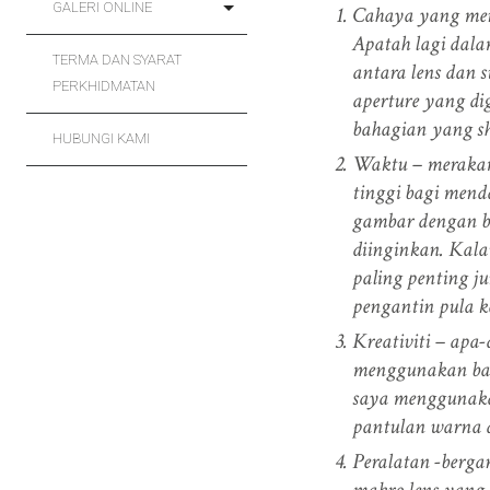
GALERI ONLINE
Cahaya yang men
Apatah lagi dala
TERMA DAN SYARAT
antara lens dan 
PERKHIDMATAN
aperture yang dig
bahagian yang sh
HUBUNGI KAMI
Waktu – merakam
tinggi bagi mend
gambar dengan be
diinginkan. Kalau
paling penting j
pengantin pula k
Kreativiti – apa
menggunakan bant
saya menggunakan
pantulan warna di
Peralatan -bergan
makro lens yang 