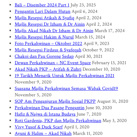
Bali – Disember 2024 Part 1
July 23, 2025
Pengantin Lari Dalam Hutan
April 6, 2024
Majlis Resepsi Atikah & Syafiq
April 2, 2024
Majlis Resepsi Dr Izham & Dr Ainin
April 2, 2024
Majlis Akad Nikah Dr Izham & Dr Ainin
March 17, 2024
Majlis Resepsi Hakim & Nurul
March 15, 2024
Foto Perkahwinan – Oktober 2022
April 9, 2023
Majlis Resepsi Firdaus & Syafeqah
October 9, 2022
Chakoi dan Pau Goreng Sedap
April 30, 2021
Dewan Perkahwinan – NC Event Space
February 13, 2021
Akad Nikah PKP – Atifah & Zuhri
December 10, 2020
19 Tarikh Menarik Untuk Majlis Perkahwinan 2021
November 9, 2020
Suasana Majlis Perkahwinan Semasa Wabak Covid19
November 5, 2020
SOP Am Penganjuran Majlis Sosial PKPP
August 31, 2020
Perkahwinan Dua Pasang Pengantin
June 10, 2020
Hafiz & Najwa di Istana Budaya
June 7, 2020
Roti Gardenia, PKP dan Majlis Perkahwinan
May 3, 2020
Vivy Yusof & Duck Scarf
April 1, 2020
Ayuni & Halim – Akad Nikah
March 11, 2020