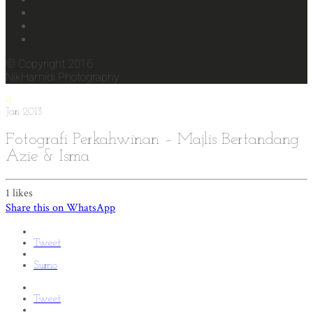
© Copyright 2016
NikHamidi Photography
4
Jan
2013
Fotografi Perkahwinan – Majlis Bertandang
Azie & Isma
1
likes
Share this on WhatsApp
Tweet
Sumo
Tweet