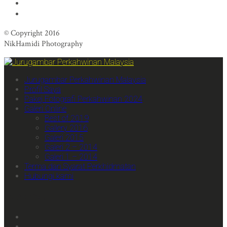
© Copyright 2016
NikHamidi Photography
Jurugambar Perkahwinan Malaysia
Profil Saya
Pakej Fotografi Perkahwinan 2024
Galeri Online
Best of 2019
Gallery 2016
Galeri 2015
Galeri 2 – 2014
Galeri 1 – 2014
Terma dan Syarat Perkhidmatan
Hubungi kami
We Are Social