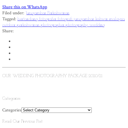
Share this on WhatsApp
Filed under:
Jurugambar Perkahwinan
Tagged:
bertandang
fotografer
fotografi
jurugambar
kahwin
malaysia
outdoor
perkahwinan
photographer
photography
wedding
Share:
OUR WEDDING PHOTOGRAPHY PACKAGE 2020/21
Categories
Categories
Read Our Previous Post