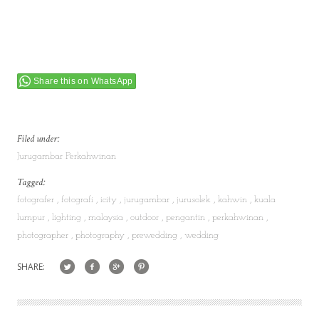
Share this on WhatsApp
Filed under:
Jurugambar Perkahwinan
Tagged:
fotografer
fotografi
icity
jurugambar
jurusolek
kahwin
kuala
lumpur
lighting
malaysia
outdoor
pengantin
perkahwinan
photographer
photography
prewedding
wedding
SHARE: