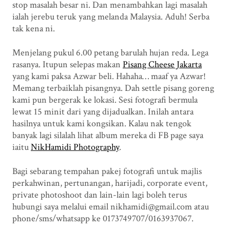
stop masalah besar ni. Dan menambahkan lagi masalah
ialah jerebu teruk yang melanda Malaysia. Aduh! Serba
tak kena ni.
Menjelang pukul 6.00 petang barulah hujan reda. Lega
rasanya. Itupun selepas makan
Pisang Cheese Jakarta
yang kami paksa Azwar beli. Hahaha… maaf ya Azwar!
Memang terbaiklah pisangnya. Dah settle pisang goreng
kami pun bergerak ke lokasi. Sesi fotografi bermula
lewat 15 minit dari yang dijadualkan. Inilah antara
hasilnya untuk kami kongsikan. Kalau nak tengok
banyak lagi silalah lihat album mereka di FB page saya
iaitu
NikHamidi Photography
.
Bagi sebarang tempahan pakej fotografi untuk majlis
perkahwinan, pertunangan, harijadi, corporate event,
private photoshoot dan lain-lain lagi boleh terus
hubungi saya melalui email nikhamidi@gmail.com atau
phone/sms/whatsapp ke 0173749707/0163937067.