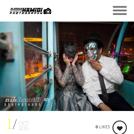
1
OCT
0
LIKES
2015