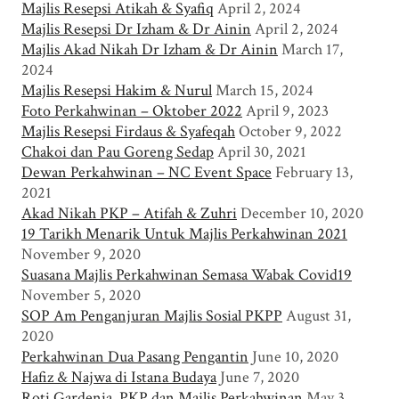
Majlis Resepsi Atikah & Syafiq
April 2, 2024
Majlis Resepsi Dr Izham & Dr Ainin
April 2, 2024
Majlis Akad Nikah Dr Izham & Dr Ainin
March 17,
2024
Majlis Resepsi Hakim & Nurul
March 15, 2024
Foto Perkahwinan – Oktober 2022
April 9, 2023
Majlis Resepsi Firdaus & Syafeqah
October 9, 2022
Chakoi dan Pau Goreng Sedap
April 30, 2021
Dewan Perkahwinan – NC Event Space
February 13,
2021
Akad Nikah PKP – Atifah & Zuhri
December 10, 2020
19 Tarikh Menarik Untuk Majlis Perkahwinan 2021
November 9, 2020
Suasana Majlis Perkahwinan Semasa Wabak Covid19
November 5, 2020
SOP Am Penganjuran Majlis Sosial PKPP
August 31,
2020
Perkahwinan Dua Pasang Pengantin
June 10, 2020
Hafiz & Najwa di Istana Budaya
June 7, 2020
Roti Gardenia, PKP dan Majlis Perkahwinan
May 3,