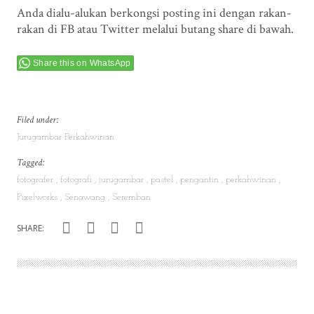
Anda dialu-alukan berkongsi posting ini dengan rakan-
rakan di FB atau Twitter melalui butang share di bawah.
Share this on WhatsApp
Filed under:
Jurugambar Perkahwinan
Tagged:
fotografer
fotografi
jurugambar
pastel
pengantin
perkahwinan
Pixelworks
Senawang
Seremban
SHARE: