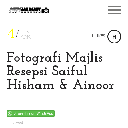
4
JUN
1
LIKES
2012
Fotografi Majlis
Resepsi Saiful
Hisham & Ainoor
Share this on WhatsApp
Tweet