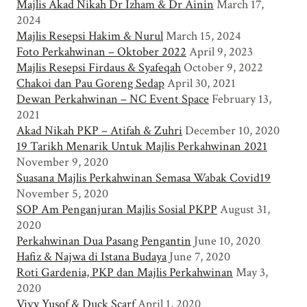
Majlis Akad Nikah Dr Izham & Dr Ainin
March 17,
2024
Majlis Resepsi Hakim & Nurul
March 15, 2024
Foto Perkahwinan – Oktober 2022
April 9, 2023
Majlis Resepsi Firdaus & Syafeqah
October 9, 2022
Chakoi dan Pau Goreng Sedap
April 30, 2021
Dewan Perkahwinan – NC Event Space
February 13,
2021
Akad Nikah PKP – Atifah & Zuhri
December 10, 2020
19 Tarikh Menarik Untuk Majlis Perkahwinan 2021
November 9, 2020
Suasana Majlis Perkahwinan Semasa Wabak Covid19
November 5, 2020
SOP Am Penganjuran Majlis Sosial PKPP
August 31,
2020
Perkahwinan Dua Pasang Pengantin
June 10, 2020
Hafiz & Najwa di Istana Budaya
June 7, 2020
Roti Gardenia, PKP dan Majlis Perkahwinan
May 3,
2020
Vivy Yusof & Duck Scarf
April 1, 2020