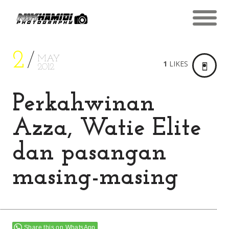
2
MAY
1
LIKES
2012
Perkahwinan
Azza, Watie Elite
dan pasangan
masing-masing
Share this on WhatsApp