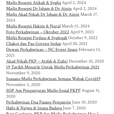
Majlis Resepsi Atikah & Syafiq
April 2, 2024
Majlis Resepsi Dr Izham & Dr Ainin
April 2, 2024
Majlis Akad Nikah Dr Izham & Dr Ainin
March 17,
2024
Majlis Resepsi Hakim & Nurul
March 15, 2024
Foto Perkahwinan – Oktober 2022
April 9, 2023
Majlis Resepsi Firdaus & Syafeqah
October 9, 2022
Chakoi dan Pau Goreng Sedap
April 30, 2021
Dewan Perkahwinan – NC Event Space
February 13,
2021
Akad Nikah PKP – Atifah & Zuhri
December 10, 2020
19 Tarikh Menarik Untuk Majlis Perkahwinan 2021
November 9, 2020
Suasana Majlis Perkahwinan Semasa Wabak Covid19
November 5, 2020
SOP Am Penganjuran Majlis Sosial PKPP
August 31,
2020
Perkahwinan Dua Pasang Pengantin
June 10, 2020
Hafiz & Najwa di Istana Budaya
June 7, 2020
Roti Gardenia, PKP dan Majlis Perkahwinan
May 3,