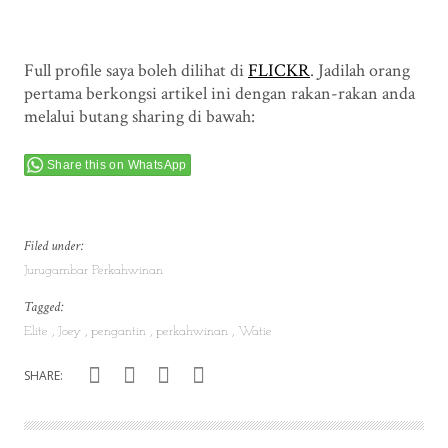
Full profile saya boleh dilihat di
FLICKR
. Jadilah orang
pertama berkongsi artikel ini dengan rakan-rakan anda
melalui butang sharing di bawah:
Share this on WhatsApp
Filed under:
Jurugambar Perkahwinan
Tagged:
Elite
Joey
pengantin
perkahwinan
Watie
SHARE: