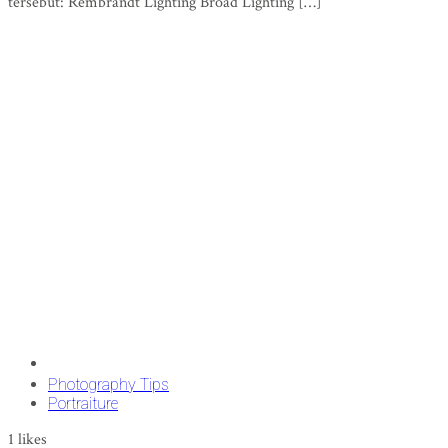
tersebut: Rembrandt Lighting Broad Lighting […]
Photography Tips
Portraiture
1
likes