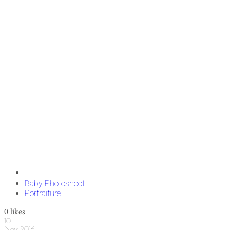
Baby Photoshoot
Portraiture
0
likes
10
Nov
2016