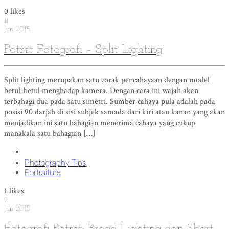
0
likes
11
Jun
2015
Potret Fotografi – Split Lighting
Split lighting merupakan satu corak pencahayaan dengan model
betul-betul menghadap kamera. Dengan cara ini wajah akan
terbahagi dua pada satu simetri. Sumber cahaya pula adalah pada
posisi 90 darjah di sisi subjek samada dari kiri atau kanan yang akan
menjadikan ini satu bahagian menerima cahaya yang cukup
manakala satu bahagian […]
Photography Tips
Portraiture
1
likes
2
Jun
2015