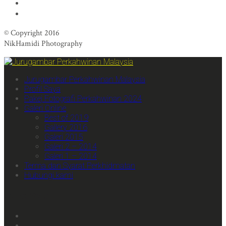
© Copyright 2016
NikHamidi Photography
Jurugambar Perkahwinan Malaysia
Profil Saya
Pakej Fotografi Perkahwinan 2024
Galeri Online
Best of 2019
Gallery 2016
Galeri 2015
Galeri 2 – 2014
Galeri 1 – 2014
Terma dan Syarat Perkhidmatan
Hubungi kami
We Are Social