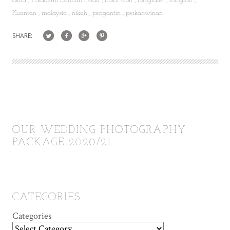
akad
Akademi Latihan Felda
Bukit Goh
fotografer
fotografi
Kuantan
malaysia
nikah
pengantin
perkahwinan
SHARE:
OUR WEDDING PHOTOGRAPHY
PACKAGE 2020/21
CATEGORIES
Categories