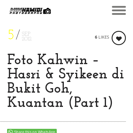
5
SEP
6
LIKES
2012
Foto Kahwin –
Hasri & Syikeen di
Bukit Goh,
Kuantan (Part 1)
Share this on WhatsApp