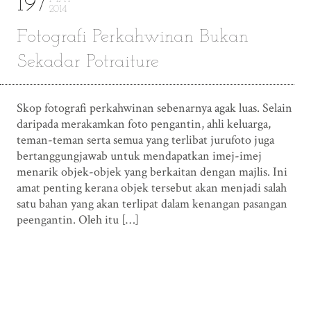
19
2014
Fotografi Perkahwinan Bukan
Sekadar Potraiture
Skop fotografi perkahwinan sebenarnya agak luas. Selain
daripada merakamkan foto pengantin, ahli keluarga,
teman-teman serta semua yang terlibat jurufoto juga
bertanggungjawab untuk mendapatkan imej-imej
menarik objek-objek yang berkaitan dengan majlis. Ini
amat penting kerana objek tersebut akan menjadi salah
satu bahan yang akan terlipat dalam kenangan pasangan
peengantin. Oleh itu […]