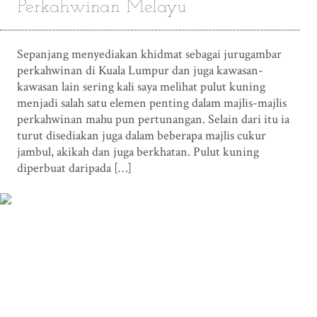
Perkahwinan Melayu
Sepanjang menyediakan khidmat sebagai jurugambar
perkahwinan di Kuala Lumpur dan juga kawasan-
kawasan lain sering kali saya melihat pulut kuning
menjadi salah satu elemen penting dalam majlis-majlis
perkahwinan mahu pun pertunangan. Selain dari itu ia
turut disediakan juga dalam beberapa majlis cukur
jambul, akikah dan juga berkhatan. Pulut kuning
diperbuat daripada […]