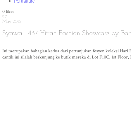
Portraiture
0
likes
27
May
2016
Syawal 1437 Hijrah Fashion Showcase by Ba
Ini merupakan bahagian kedua dari pertunjukan fesyen koleksi Hari R
cantik ini silalah berkunjung ke butik mereka di Lot F10C, 1st Flo