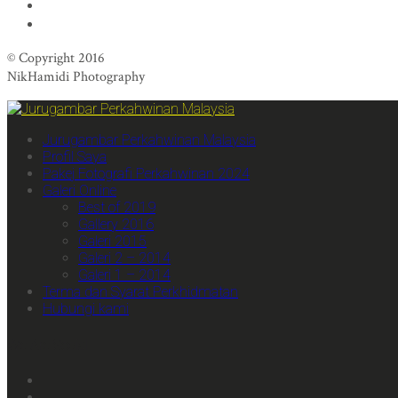
© Copyright 2016
NikHamidi Photography
Jurugambar Perkahwinan Malaysia
Profil Saya
Pakej Fotografi Perkahwinan 2024
Galeri Online
Best of 2019
Gallery 2016
Galeri 2015
Galeri 2 – 2014
Galeri 1 – 2014
Terma dan Syarat Perkhidmatan
Hubungi kami
We Are Social