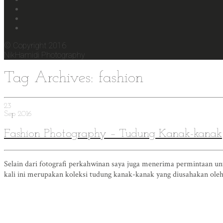
© Copyright 2016
NikHamidi Photography
Tag Archives: fashion
23
Sep
2016
Fashion Photography – Tudung Kanak-kanak
Selain dari fotografi perkahwinan saya juga menerima permintaan u
kali ini merupakan koleksi tudung kanak-kanak yang diusahakan oleh 