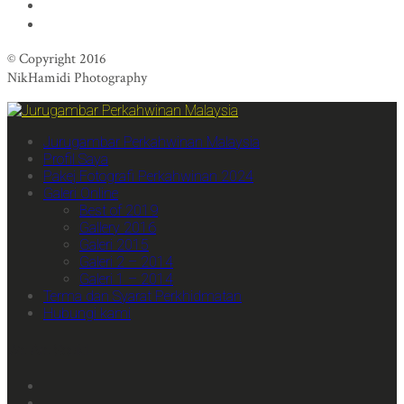
© Copyright 2016
NikHamidi Photography
Jurugambar Perkahwinan Malaysia
Profil Saya
Pakej Fotografi Perkahwinan 2024
Galeri Online
Best of 2019
Gallery 2016
Galeri 2015
Galeri 2 – 2014
Galeri 1 – 2014
Terma dan Syarat Perkhidmatan
Hubungi kami
We Are Social