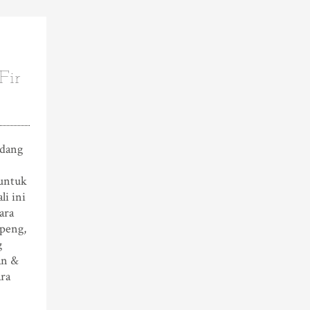
Fir
idang
untuk
li ini
ara
peng,
g
an &
ra