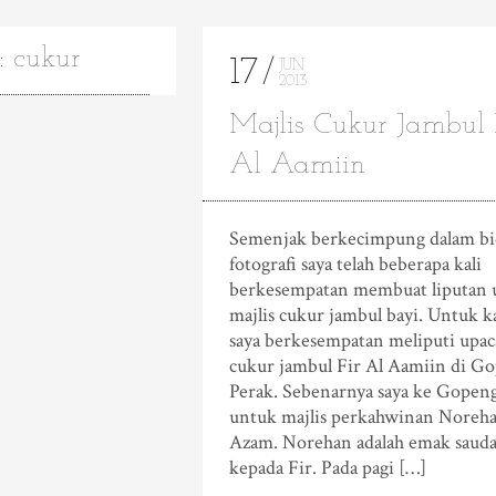
: cukur
17
JUN
2013
Majlis Cukur Jambul 
Al Aamiin
Semenjak berkecimpung dalam b
fotografi saya telah beberapa kali
berkesempatan membuat liputan 
majlis cukur jambul bayi. Untuk ka
saya berkesempatan meliputi upac
cukur jambul Fir Al Aamiin di Go
Perak. Sebenarnya saya ke Gopen
untuk majlis perkahwinan Noreh
Azam. Norehan adalah emak sauda
kepada Fir. Pada pagi […]