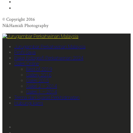
© Copyright 2016
NikHamidi Photography
Jurugambar Perkahwinan Malaysia
Profil Saya
Pakej Fotografi Perkahwinan 2024
Galeri Online
Best of 2019
Gallery 2016
Galeri 2015
Galeri 2 – 2014
Galeri 1 – 2014
Terma dan Syarat Perkhidmatan
Hubungi kami
We Are Social