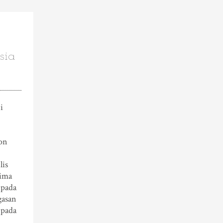
sia
i
on
lis
rima
 pada
gasan
 pada